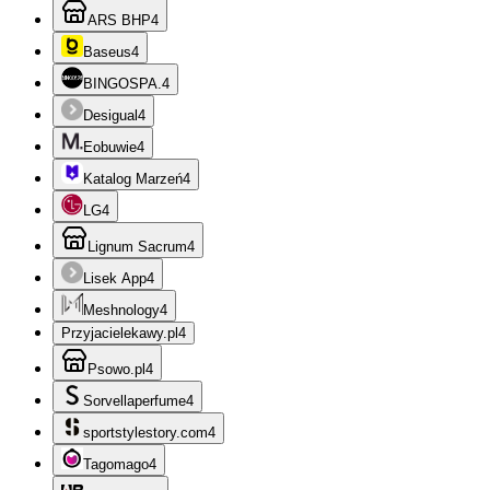
ARS BHP
4
Baseus
4
BINGOSPA.
4
Desigual
4
Eobuwie
4
Katalog Marzeń
4
LG
4
Lignum Sacrum
4
Lisek App
4
Meshnology
4
Przyjacielekawy.pl
4
Psowo.pl
4
Sorvellaperfume
4
sportstylestory.com
4
Tagomago
4