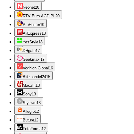
Neonet
20
RTV Euro AGD PL
20
ProHoster
19
AliExpress
18
YesStyle
18
DHgate
17
Geekmaxi
17
Voghion Global
16
Blitzhandel24
15
Maczfit
13
Sony
13
Stylewe
13
Allegro
12
Buture
12
FotoForma
12