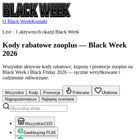
O Black Week
Kontakt
Live ·
1 aktywnych okazji Black Week
Kody rabatowe zooplus — Black Week
2026
Wszystkie aktywne kody rabatowe, kupony i promocje zooplus na
Black Week i Black Friday 2026 — ręcznie weryfikowane i
codziennie odświeżane.
Wszystkie
Kody
Promocje
Polecane
Ulubione
Najpopularniejsze
Najlepiej oceniane
Wszystkie
1333
Geekbuying PL
93