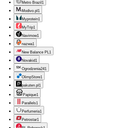
Metro Brazil
1
Modivo.pl
1
Myprotein
1
MyTrip
1
Navimow
1
nazwa
1
New Balance PL
1
Novakid
1
Ogrodzenia24
1
OlimpStore
1
pakuten.pl
1
Papique
1
Parallels
1
Perfumeria
1
Petrostar
1
PL-Roborock
1