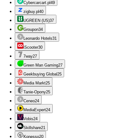
Cybercarcart.pl
49
zigbuy.pl
40
UGREEN (US)
37
Groupon
34
Leonardo Hotels
31
iScooter
30
7way
27
Green Man Gaming
27
Geekbuying Global
25
Media Markt
25
Tanie-Opony
25
Ceneo
24
MediaExpert
24
Vobis
24
Skillshare
21
Konesso
20