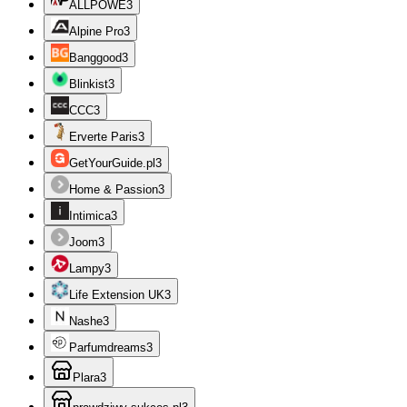
ALLPOWE
3
Alpine Pro
3
Banggood
3
Blinkist
3
CCC
3
Erverte Paris
3
GetYourGuide.pl
3
Home & Passion
3
Intimica
3
Joom
3
Lampy
3
Life Extension UK
3
Nashe
3
Parfumdreams
3
Plara
3