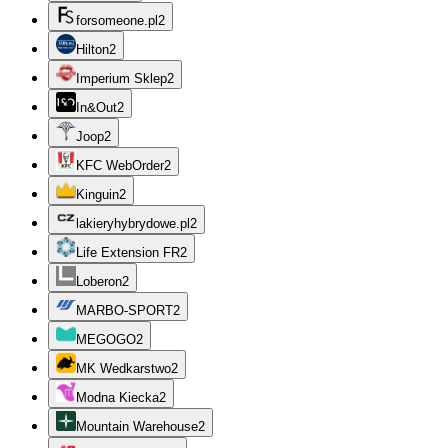
forsomeone.pl
2
Hilton
2
Imperium Sklep
2
In&Out
2
Joop
2
KFC WebOrder
2
Kinguin
2
lakieryhybrydowe.pl
2
Life Extension FR
2
Loberon
2
MARBO-SPORT
2
MEGOGO
2
MK Wedkarstwo
2
Modna Kiecka
2
Mountain Warehouse
2