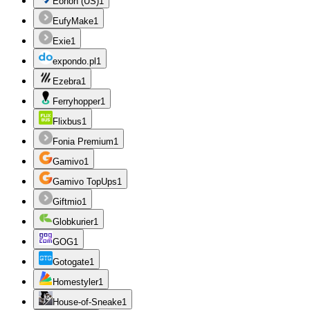
Eonon (US)
1
EufyMake
1
Exie
1
expondo.pl
1
Ezebra
1
Ferryhopper
1
Flixbus
1
Fonia Premium
1
Gamivo
1
Gamivo TopUps
1
Giftmio
1
Globkurier
1
GOG
1
Gotogate
1
Homestyler
1
House-of-Sneake
1