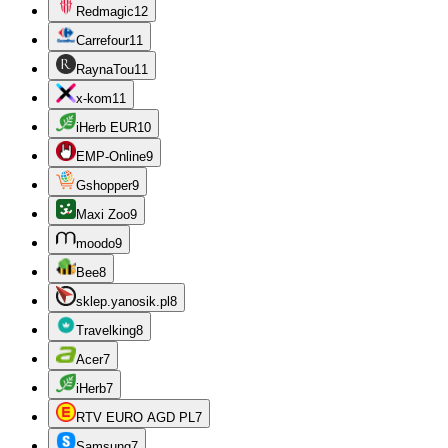
Redmagic
12
Carrefour
11
RaynaTou
11
x-kom
11
iHerb EUR
10
EMP-Online
9
Gshopper
9
Maxi Zoo
9
moodo
9
Bee
8
sklep.yanosik.pl
8
Travelking
8
Acer
7
iHerb
7
RTV EURO AGD PL
7
Samsung
7