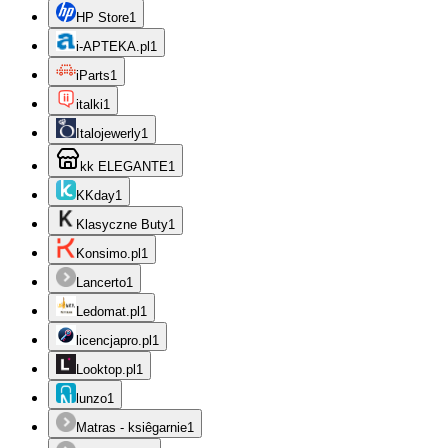
HP Store
1
i-APTEKA.pl
1
iParts
1
italki
1
Italojewerly
1
kk ELEGANTE
1
KKday
1
Klasyczne Buty
1
Konsimo.pl
1
Lancerto
1
Ledomat.pl
1
licencjapro.pl
1
Looktop.pl
1
lunzo
1
Matras - ksiêgarnie
1