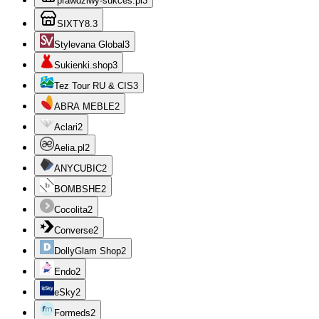
prawdziwy-sukces.pl
3
SIXTY8.
3
Stylevana Global
3
Sukienki.shop
3
Tez Tour RU & CIS
3
ABRA MEBLE
2
Aclari
2
Aelia.pl
2
ANYCUBIC
2
BOMBSHE
2
Cocolita
2
Converse
2
DollyGlam Shop
2
Endo
2
eSky
2
Formeds
2