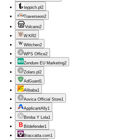
teppich.pl
2
Traverseon
2
Volcano
2
W.KR
2
Wittchen
2
WPS Office
2
Zendure EU Marketing
2
Zolaro.pl
2
AdGuard
1
Alibaba
1
Aovica Official Store
1
ApplicantAlly
1
Bimba Y Lola
1
Bitdefender
1
Braccatta.com
1