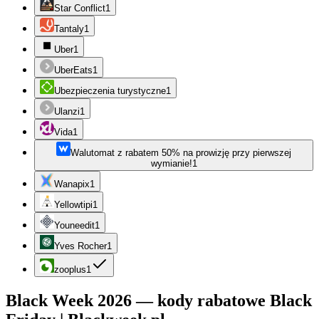
Star Conflict
1
Tantaly
1
Uber
1
UberEats
1
Ubezpieczenia turystyczne
1
Ulanzi
1
Vida
1
Walutomat z rabatem 50% na prowizję przy pierwszej
wymianie!
1
Wanapix
1
Yellowtipi
1
Youneedit
1
Yves Rocher
1
zooplus
1
Black Week 2026 — kody rabatowe Black