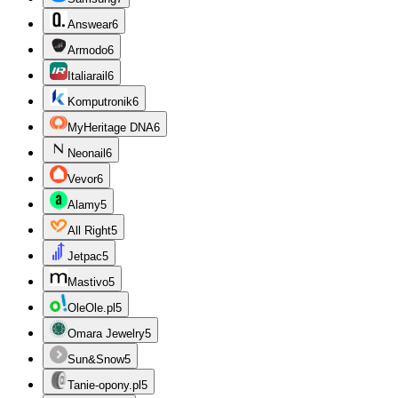
Answear
6
Armodo
6
Italiarail
6
Komputronik
6
MyHeritage DNA
6
Neonail
6
Vevor
6
Alamy
5
All Right
5
Jetpac
5
Mastivo
5
OleOle.pl
5
Omara Jewelry
5
Sun&Snow
5
Tanie-opony.pl
5