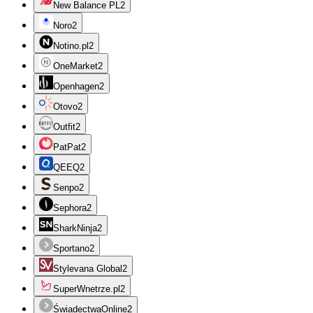
New Balance PL
2
Noro
2
Notino.pl
2
OneMarket
2
Openhagen
2
Otovo
2
Outfit
2
PatPat
2
QEEQ
2
Senpo
2
Sephora
2
SharkNinja
2
Sportano
2
Stylevana Global
2
SuperWnetrze.pl
2
ŚwiadectwaOnline
2