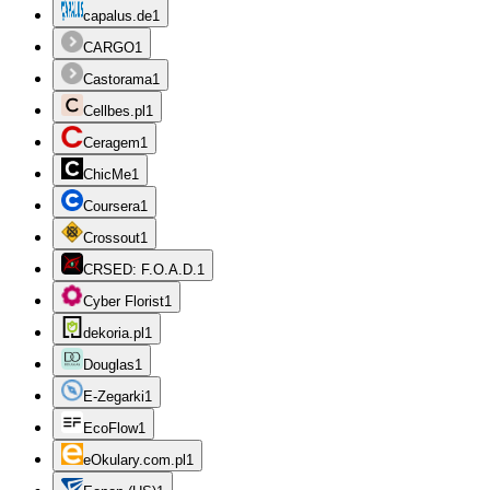
capalus.de
1
CARGO
1
Castorama
1
Cellbes.pl
1
Ceragem
1
ChicMe
1
Coursera
1
Crossout
1
CRSED: F.O.A.D.
1
Cyber Florist
1
dekoria.pl
1
Douglas
1
E-Zegarki
1
EcoFlow
1
eOkulary.com.pl
1