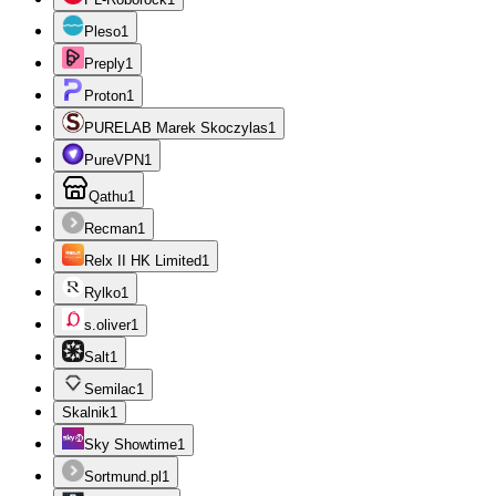
Pleso
1
Preply
1
Proton
1
PURELAB Marek Skoczylas
1
PureVPN
1
Qathu
1
Recman
1
Relx II HK Limited
1
Rylko
1
s.oliver
1
Salt
1
Semilac
1
Skalnik
1
Sky Showtime
1
Sortmund.pl
1