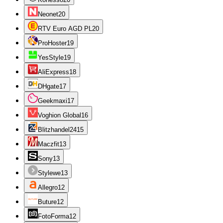
Neonet
20
RTV Euro AGD PL
20
ProHoster
19
YesStyle
19
AliExpress
18
DHgate
17
Geekmaxi
17
Voghion Global
16
Blitzhandel24
15
Maczfit
13
Sony
13
Stylewe
13
Allegro
12
Buture
12
FotoForma
12