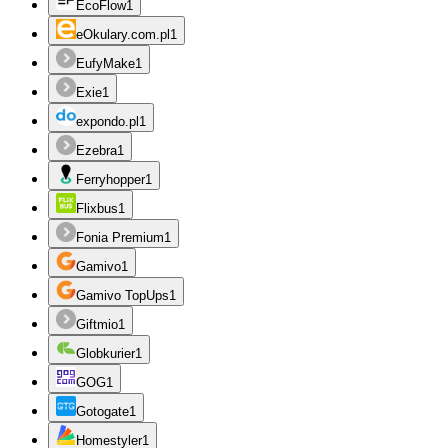
EcoFlow
1
eOkulary.com.pl
1
EufyMake
1
Exie
1
expondo.pl
1
Ezebra
1
Ferryhopper
1
Flixbus
1
Fonia Premium
1
Gamivo
1
Gamivo TopUps
1
Giftmio
1
Globkurier
1
GOG
1
Gotogate
1
Homestyler
1