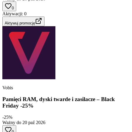
0
Aktywacji
:
0
Aktywuj promocję
Vobis
Pamięci RAM, dyski twarde i zasilacze – Black
Friday -25%
-25%
Ważny do 20 paź 2026
0