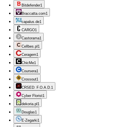
Bitdefender
1
Braccatta.com
1
capalus.de
1
CARGO
1
Castorama
1
Cellbes.pl
1
Ceragem
1
ChicMe
1
Coursera
1
Crossout
1
CRSED: F.O.A.D.
1
Cyber Florist
1
dekoria.pl
1
Douglas
1
E-Zegarki
1