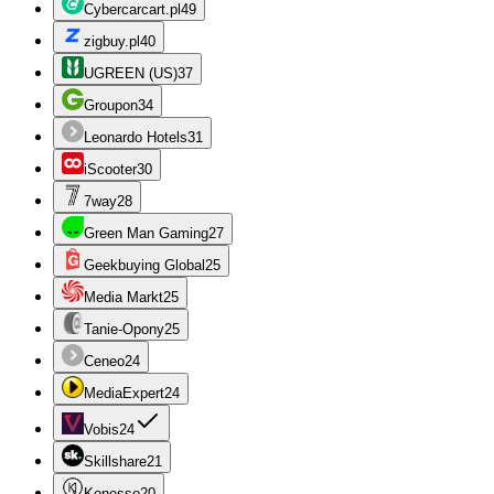
Cybercarcart.pl
49
zigbuy.pl
40
UGREEN (US)
37
Groupon
34
Leonardo Hotels
31
iScooter
30
7way
28
Green Man Gaming
27
Geekbuying Global
25
Media Markt
25
Tanie-Opony
25
Ceneo
24
MediaExpert
24
Vobis
24
Skillshare
21
Konesso
20