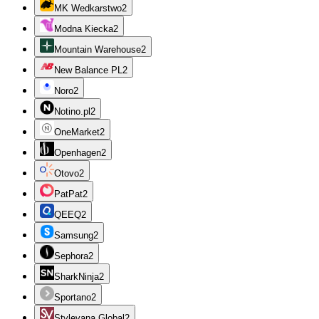
MK Wedkarstwo
2
Modna Kiecka
2
Mountain Warehouse
2
New Balance PL
2
Noro
2
Notino.pl
2
OneMarket
2
Openhagen
2
Otovo
2
PatPat
2
QEEQ
2
Samsung
2
Sephora
2
SharkNinja
2
Sportano
2
Stylevana Global
2