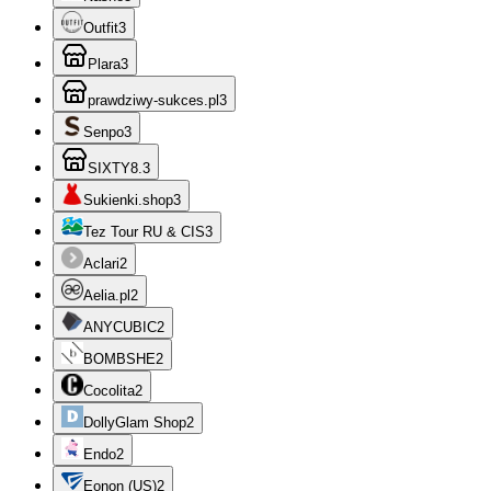
Outfit
3
Plara
3
prawdziwy-sukces.pl
3
Senpo
3
SIXTY8.
3
Sukienki.shop
3
Tez Tour RU & CIS
3
Aclari
2
Aelia.pl
2
ANYCUBIC
2
BOMBSHE
2
Cocolita
2
DollyGlam Shop
2
Endo
2
Eonon (US)
2