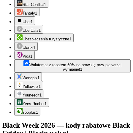
Star Conflict
1
Tantaly
1
Uber
1
UberEats
1
Ubezpieczenia turystyczne
1
Ulanzi
1
Vida
1
Walutomat z rabatem 50% na prowizję przy pierwszej
wymianie!
1
Wanapix
1
Yellowtipi
1
Youneedit
1
Yves Rocher
1
zooplus
1
Black Week 2026 — kody rabatowe Black