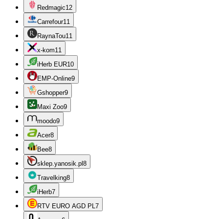
Redmagic
12
Carrefour
11
RaynaTou
11
x-kom
11
iHerb EUR
10
EMP-Online
9
Gshopper
9
Maxi Zoo
9
moodo
9
Acer
8
Bee
8
sklep.yanosik.pl
8
Travelking
8
iHerb
7
RTV EURO AGD PL
7