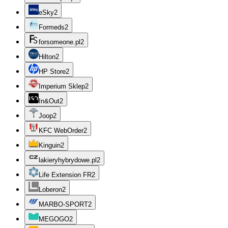
eSky
2
Formeds
2
forsomeone.pl
2
Hilton
2
HP Store
2
Imperium Sklep
2
In&Out
2
Joop
2
KFC WebOrder
2
Kinguin
2
lakieryhybrydowe.pl
2
Life Extension FR
2
Loberon
2
MARBO-SPORT
2
MEGOGO
2