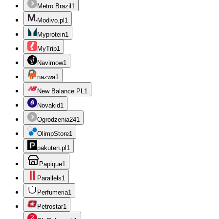
Metro Brazil
1
Modivo.pl
1
Myprotein
1
MyTrip
1
Navimow
1
nazwa
1
New Balance PL
1
Novakid
1
Ogrodzenia24
1
OlimpStore
1
pakuten.pl
1
Papique
1
Parallels
1
Perfumeria
1
Petrostar
1