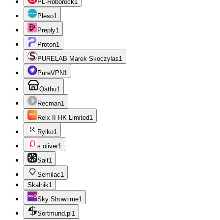
PL-Roborock
1
Pleso
1
Preply
1
Proton
1
PURELAB Marek Skoczylas
1
PureVPN
1
Qathu
1
Recman
1
Relx II HK Limited
1
Rylko
1
s.oliver
1
Salt
1
Semilac
1
Skalnik
1
Sky Showtime
1
Sortmund.pl
1