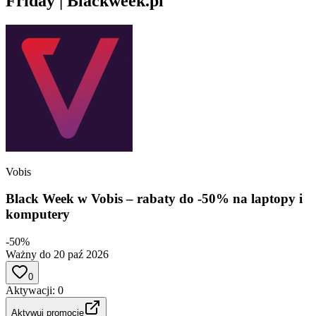
Friday | Blackweek.pl
Vobis
Black Week w Vobis – rabaty do -50% na laptopy i
komputery
-50%
Ważny do 20 paź 2026
0
Aktywacji
:
0
Aktywuj promocję