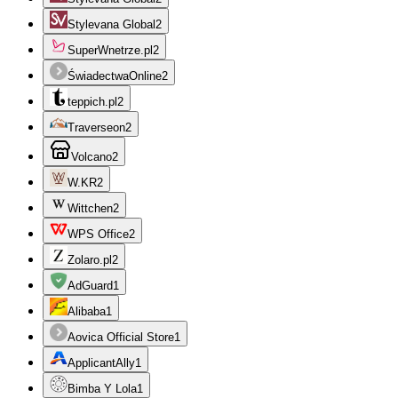
Stylevana Global
2
SuperWnetrze.pl
2
ŚwiadectwaOnline
2
teppich.pl
2
Traverseon
2
Volcano
2
W.KR
2
Wittchen
2
WPS Office
2
Zolaro.pl
2
AdGuard
1
Alibaba
1
Aovica Official Store
1
ApplicantAlly
1
Bimba Y Lola
1