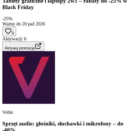
Tablety graficzne i laptopy 2w1 – rabaty do -25% w
Black Friday
-25%
Ważny do 20 paź 2026
0
Aktywacji
:
0
Aktywuj promocję
Vobis
Sprzęt audio: głośniki, słuchawki i mikrofony – do
-40%