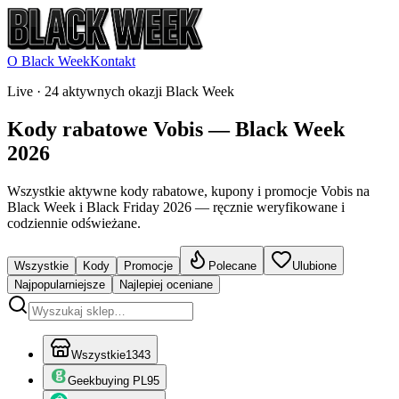
O Black Week
Kontakt
Live ·
24 aktywnych okazji Black Week
Kody rabatowe Vobis — Black Week
2026
Wszystkie aktywne kody rabatowe, kupony i promocje Vobis na
Black Week i Black Friday 2026 — ręcznie weryfikowane i
codziennie odświeżane.
Wszystkie
Kody
Promocje
Polecane
Ulubione
Najpopularniejsze
Najlepiej oceniane
Wszystkie
1343
Geekbuying PL
95