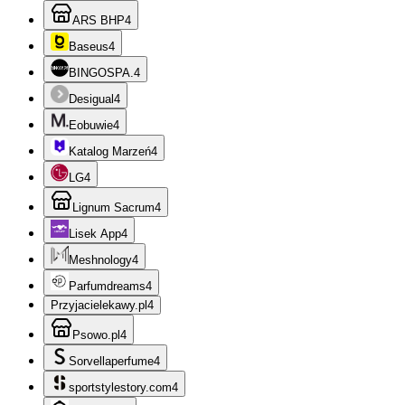
ARS BHP
4
Baseus
4
BINGOSPA.
4
Desigual
4
Eobuwie
4
Katalog Marzeń
4
LG
4
Lignum Sacrum
4
Lisek App
4
Meshnology
4
Parfumdreams
4
Przyjacielekawy.pl
4
Psowo.pl
4
Sorvellaperfume
4
sportstylestory.com
4