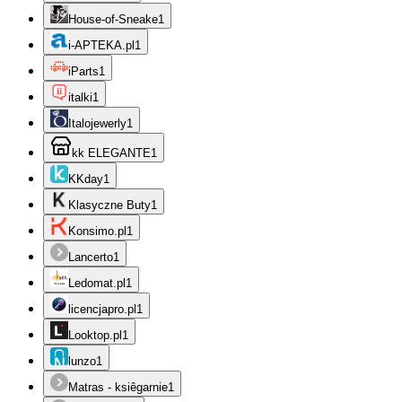
House-of-Sneake
1
i-APTEKA.pl
1
iParts
1
italki
1
Italojewerly
1
kk ELEGANTE
1
KKday
1
Klasyczne Buty
1
Konsimo.pl
1
Lancerto
1
Ledomat.pl
1
licencjapro.pl
1
Looktop.pl
1
lunzo
1
Matras - ksiêgarnie
1