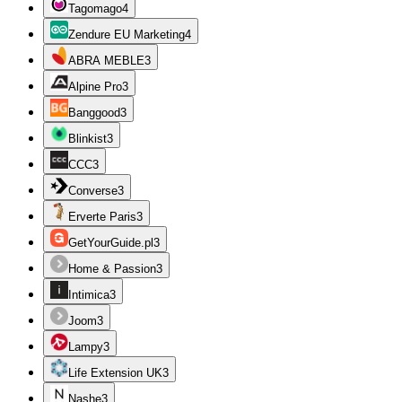
Tagomago
4
Zendure EU Marketing
4
ABRA MEBLE
3
Alpine Pro
3
Banggood
3
Blinkist
3
CCC
3
Converse
3
Erverte Paris
3
GetYourGuide.pl
3
Home & Passion
3
Intimica
3
Joom
3
Lampy
3
Life Extension UK
3
Nashe
3