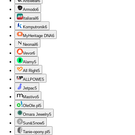
Answear
6
Armodo
6
Italiarail
6
Komputronik
6
MyHeritage DNA
6
Neonail
6
Vevor
6
Alamy
5
All Right
5
ALLPOWE
5
Jetpac
5
Mastivo
5
OleOle.pl
5
Omara Jewelry
5
Sun&Snow
5
Tanie-opony.pl
5