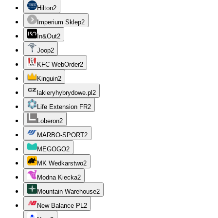
Hilton
2
Imperium Sklep
2
In&Out
2
Joop
2
KFC WebOrder
2
Kinguin
2
lakieryhybrydowe.pl
2
Life Extension FR
2
Loberon
2
MARBO-SPORT
2
MEGOGO
2
MK Wedkarstwo
2
Modna Kiecka
2
Mountain Warehouse
2
New Balance PL
2