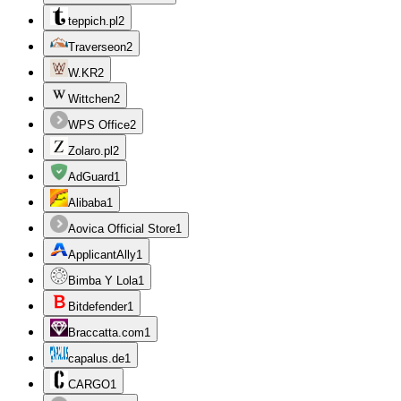
teppich.pl
2
Traverseon
2
W.KR
2
Wittchen
2
WPS Office
2
Zolaro.pl
2
AdGuard
1
Alibaba
1
Aovica Official Store
1
ApplicantAlly
1
Bimba Y Lola
1
Bitdefender
1
Braccatta.com
1
capalus.de
1
CARGO
1