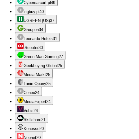
Cybercarcart.pl
49
zigbuy.pl
40
UGREEN (US)
37
Groupon
34
Leonardo Hotels
31
iScooter
30
Green Man Gaming
27
Geekbuying Global
25
Media Markt
25
Tanie-Opony
25
Ceneo
24
MediaExpert
24
Vobis
24
Skillshare
21
Konesso
20
Neonet
20