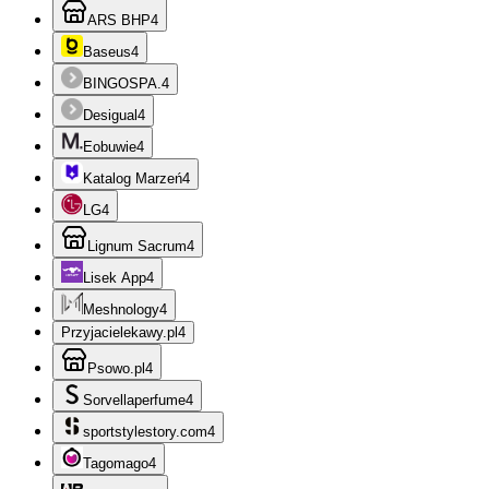
ARS BHP
4
Baseus
4
BINGOSPA.
4
Desigual
4
Eobuwie
4
Katalog Marzeń
4
LG
4
Lignum Sacrum
4
Lisek App
4
Meshnology
4
Przyjacielekawy.pl
4
Psowo.pl
4
Sorvellaperfume
4
sportstylestory.com
4
Tagomago
4