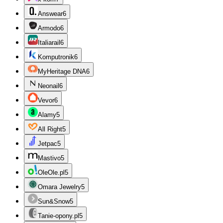
Answear
6
Armodo
6
Italiarail
6
Komputronik
6
MyHeritage DNA
6
Neonail
6
Vevor
6
Alamy
5
All Right
5
Jetpac
5
Mastivo
5
OleOle.pl
5
Omara Jewelry
5
Sun&Snow
5
Tanie-opony.pl
5