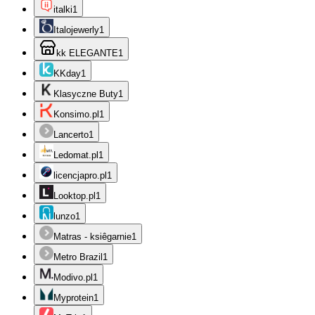
italki
1
Italojewerly
1
kk ELEGANTE
1
KKday
1
Klasyczne Buty
1
Konsimo.pl
1
Lancerto
1
Ledomat.pl
1
licencjapro.pl
1
Looktop.pl
1
lunzo
1
Matras - ksiêgarnie
1
Metro Brazil
1
Modivo.pl
1
Myprotein
1