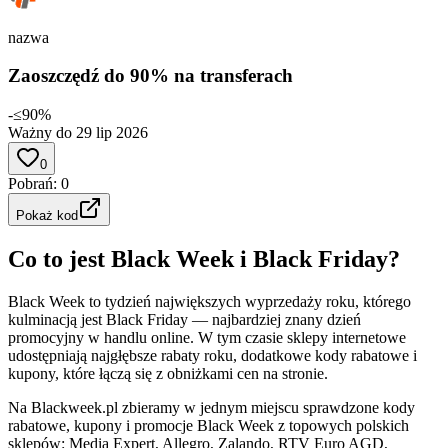
nazwa
Zaoszczędź do 90% na transferach
-≤90%
Ważny do 29 lip 2026
0
Pobrań
:
0
Pokaż kod
Co to jest Black Week i Black Friday?
Black Week to tydzień największych wyprzedaży roku, którego
kulminacją jest Black Friday — najbardziej znany dzień
promocyjny w handlu online. W tym czasie sklepy internetowe
udostępniają najgłębsze rabaty roku, dodatkowe kody rabatowe i
kupony, które łączą się z obniżkami cen na stronie.
Na Blackweek.pl zbieramy w jednym miejscu sprawdzone kody
rabatowe, kupony i promocje Black Week z topowych polskich
sklepów: Media Expert, Allegro, Zalando, RTV Euro AGD,