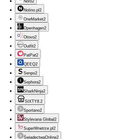
Noro
2
Notino.pl
2
OneMarket
2
Openhagen
2
Otovo
2
Outfit
2
PatPat
2
QEEQ
2
Senpo
2
Sephora
2
SharkNinja
2
SIXTY8.
2
Sportano
2
Stylevana Global
2
SuperWnetrze.pl
2
ŚwiadectwaOnline
2