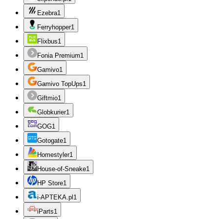
Ezebra
1
Ferryhopper
1
Flixbus
1
Fonia Premium
1
Gamivo
1
Gamivo TopUps
1
Giftmio
1
Globkurier
1
GOG
1
Gotogate
1
Homestyler
1
House-of-Sneake
1
HP Store
1
i-APTEKA.pl
1
iParts
1