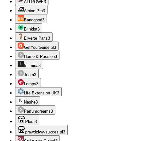
ALLPOWE
3
Alpine Pro
3
Banggood
3
Blinkist
3
Erverte Paris
3
GetYourGuide.pl
3
Home & Passion
3
Intimica
3
Joom
3
Lampy
3
Life Extension UK
3
Nashe
3
Parfumdreams
3
Plara
3
prawdziwy-sukces.pl
3