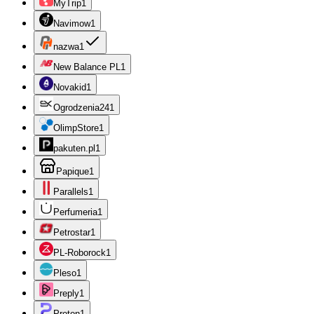
MyTrip
1
Navimow
1
nazwa
1
New Balance PL
1
Novakid
1
Ogrodzenia24
1
OlimpStore
1
pakuten.pl
1
Papique
1
Parallels
1
Perfumeria
1
Petrostar
1
PL-Roborock
1
Pleso
1
Preply
1
Proton
1