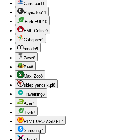
Carrefour
11
RaynaTou
11
iHerb EUR
10
EMP-Online
9
Gshopper
9
moodo
9
7way
8
Bee
8
Maxi Zoo
8
sklep.yanosik.pl
8
Travelking
8
Acer
7
iHerb
7
RTV EURO AGD PL
7
Samsung
7
x-kom
7