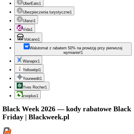
UberEats
1
Ubezpieczenia turystyczne
1
Ulanzi
1
Vida
1
Volcano
1
Walutomat z rabatem 50% na prowizję przy pierwszej
wymianie!
1
Wanapix
1
Yellowtipi
1
Youneedit
1
Yves Rocher
1
zooplus
1
Black Week 2026 — kody rabatowe Black
Friday | Blackweek.pl