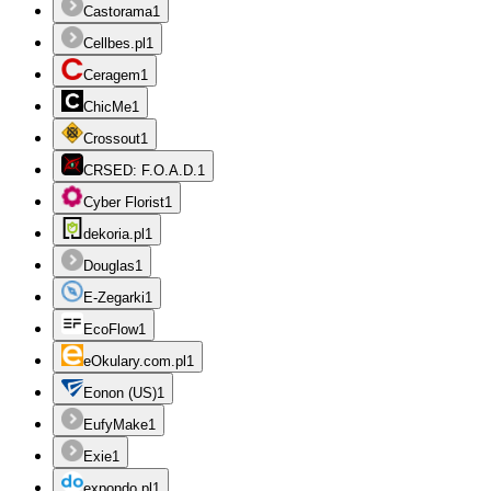
Castorama
1
Cellbes.pl
1
Ceragem
1
ChicMe
1
Crossout
1
CRSED: F.O.A.D.
1
Cyber Florist
1
dekoria.pl
1
Douglas
1
E-Zegarki
1
EcoFlow
1
eOkulary.com.pl
1
Eonon (US)
1
EufyMake
1
Exie
1
expondo.pl
1