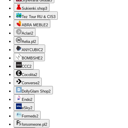
Stylevana Global
3
Sukienki.shop
3
Tez Tour RU & CIS
3
ABRA MEBLE
2
Aclari
2
Aelia.pl
2
ANYCUBIC
2
BOMBSHE
2
CCC
2
Cocolita
2
Converse
2
DollyGlam Shop
2
Endo
2
eSky
2
Formeds
2
forsomeone.pl
2