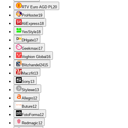
RTV Euro AGD PL
20
ProHoster
19
AliExpress
18
YesStyle
18
DHgate
17
Geekmaxi
17
Voghion Global
16
Blitzhandel24
15
Maczfit
13
Sony
13
Stylewe
13
Allegro
12
Buture
12
FotoForma
12
Redmagic
12