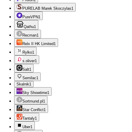
PURELAB Marek Skoczylas
1
PureVPN
1
Qathu
1
Recman
1
Relx II HK Limited
1
Rylko
1
s.oliver
1
Salt
1
Semilac
1
Skalnik
1
Sky Showtime
1
Sortmund.pl
1
Star Conflict
1
Tantaly
1
Uber
1